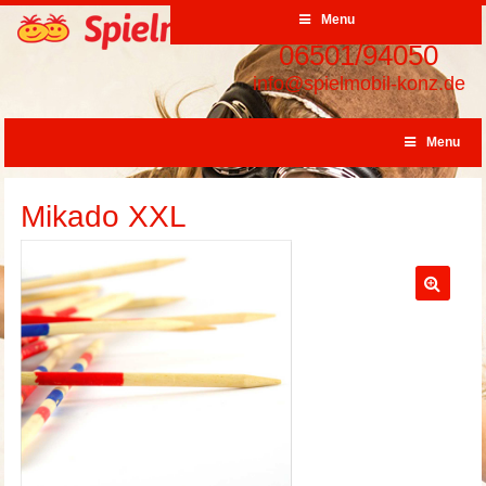
Menu
06501/94050
info@spielmobil-konz.de
Menu
Mikado XXL