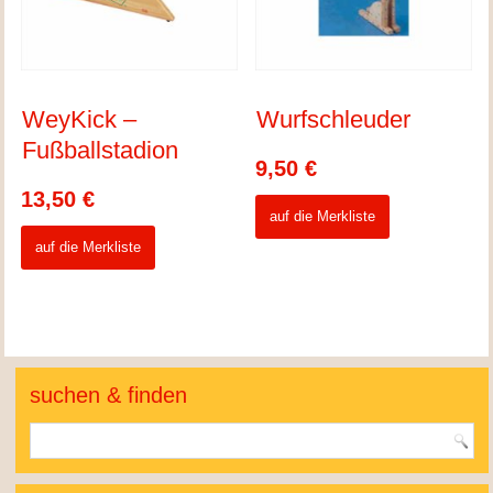
WeyKick –
Wurfschleuder
Fußballstadion
9,50
€
13,50
€
auf die Merkliste
auf die Merkliste
suchen & finden