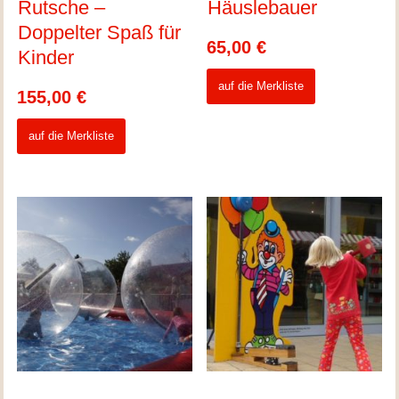
Rutsche –
Häuslebauer
Doppelter Spaß für
65,00
€
Kinder
auf die Merkliste
155,00
€
auf die Merkliste