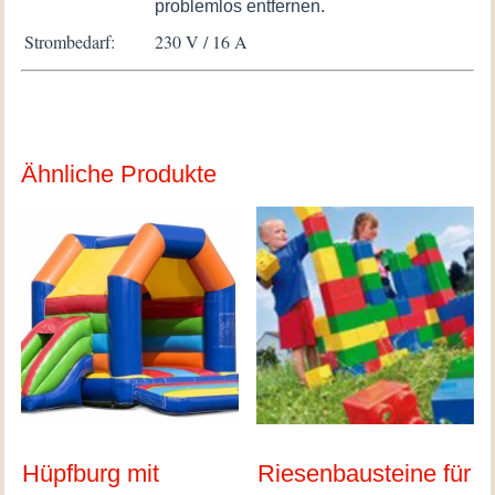
problemlos entfernen.
Strombedarf:
230 V / 16 A
Ähnliche Produkte
Hüpfburg mit
Riesenbausteine für