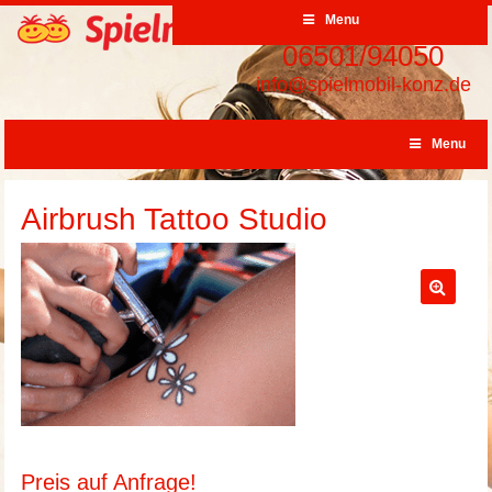
Menu
06501/94050
info@spielmobil-konz.de
Menu
Airbrush Tattoo Studio
Preis auf Anfrage!