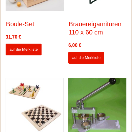
Boule-Set
Brauereigarnituren
110 x 60 cm
31,70
€
6,00
€
auf die Merkliste
auf die Merkliste