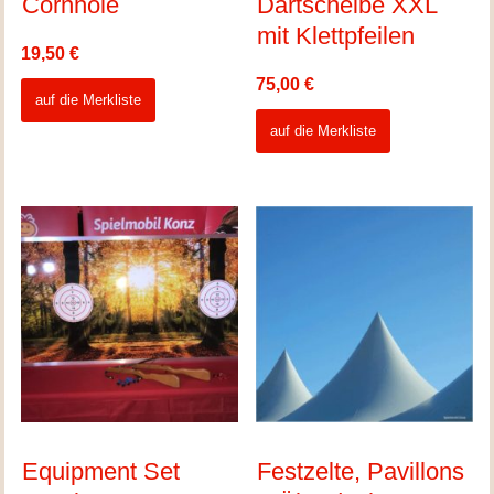
Cornhole
Dartscheibe XXL
mit Klettpfeilen
19,50
€
75,00
€
auf die Merkliste
auf die Merkliste
Equipment Set
Festzelte, Pavillons