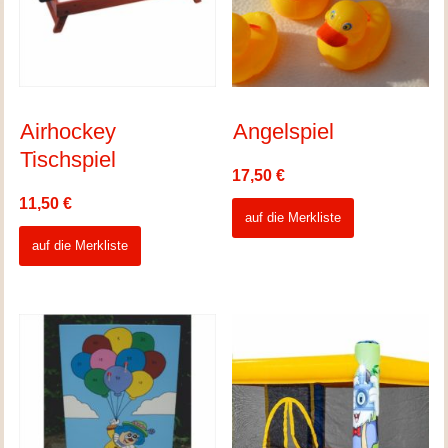
Airhockey
Angelspiel
Tischspiel
17,50
€
11,50
€
auf die Merkliste
auf die Merkliste