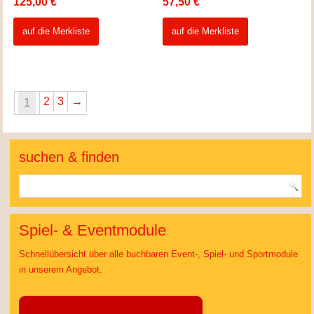
125,00
€
57,50
€
auf die Merkliste
auf die Merkliste
2
3
→
1
suchen & finden
Spiel- & Eventmodule
Schnellübersicht über alle buchbaren Event-, Spiel- und Sportmodule
in unserem Angebot.