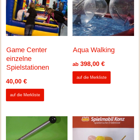
Game Center
Aqua Walking
einzelne
398,00
€
ab
Spielstationen
auf die Merkliste
40,00
€
auf die Merkliste