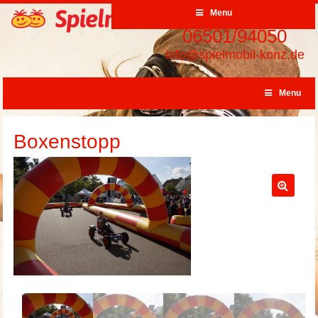
Menu
06501/94050
info@spielmobil-konz.de
Menu
Boxenstopp