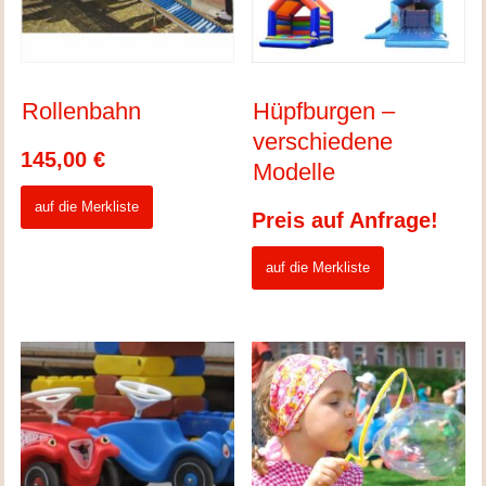
Rollenbahn
Hüpfburgen –
verschiedene
145,00
€
Modelle
auf die Merkliste
Preis auf Anfrage!
auf die Merkliste