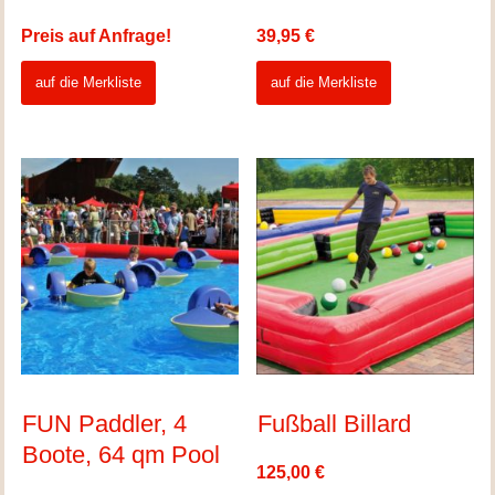
Preis auf Anfrage!
39,95
€
auf die Merkliste
auf die Merkliste
FUN Paddler, 4
Fußball Billard
Boote, 64 qm Pool
125,00
€