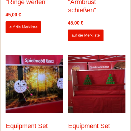
“Ringe werfen”
“Armbrust
schießen”
45,00
€
45,00
€
auf die Merkliste
auf die Merkliste
Equipment Set
Equipment Set