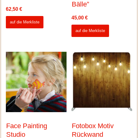
Bälle”
62,50
€
45,00
€
auf die Merkliste
auf die Merkliste
Face Painting
Fotobox Motiv
Studio
Rückwand