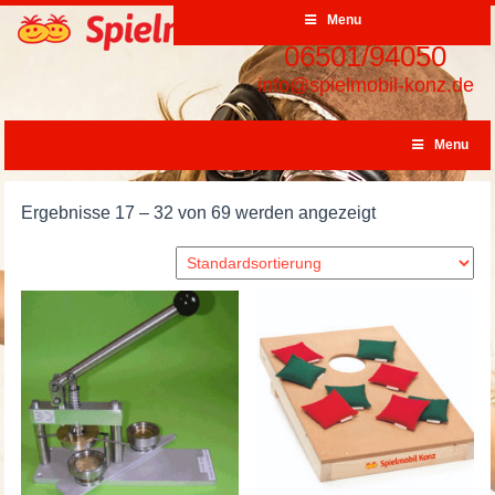
Menu
06501/94050
info@spielmobil-konz.de
Menu
Ergebnisse 17 – 32 von 69 werden angezeigt