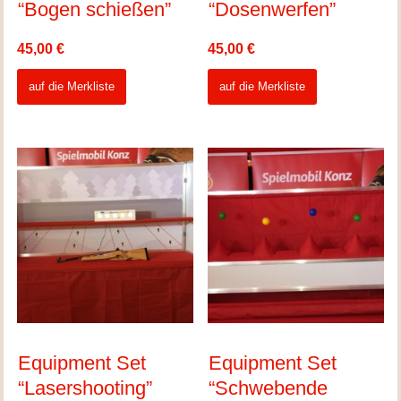
“Bogen schießen”
“Dosenwerfen”
45,00
€
45,00
€
auf die Merkliste
auf die Merkliste
Equipment Set
Equipment Set
“Lasershooting”
“Schwebende