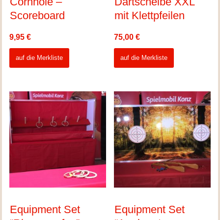
Cornhole –
Dartscheibe XXL
Scoreboard
mit Klettpfeilen
9,95
€
75,00
€
auf die Merkliste
auf die Merkliste
Equipment Set
Equipment Set