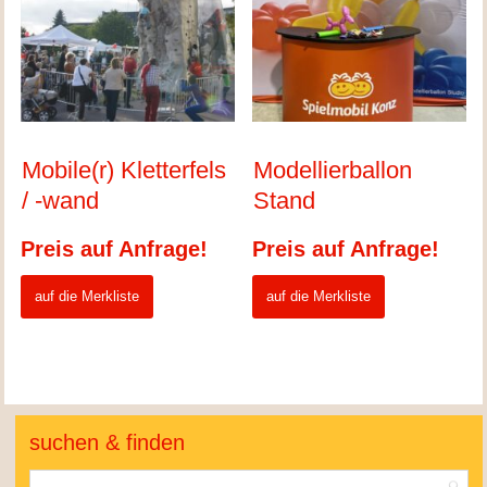
Mobile(r) Kletterfels
Modellierballon
/ -wand
Stand
Preis auf Anfrage!
Preis auf Anfrage!
auf die Merkliste
auf die Merkliste
suchen & finden