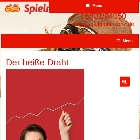
Menu
06501/94050
info@spielmobil-konz.de
Menu
Der heiße Draht