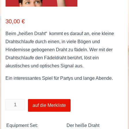
30,00
€
Beim „heißen Draht“ kommt es darauf an, eine kleine
Drahtschlaufe durch einen, in viele Bögen und
Hindernisse gebogenen Draht zu fädeln. Wer mit der
Drahtschlaufe den Fädeldraht berührt, löst ein
akustisches und optisches Signal aus.
Ein interessantes Spiel für Partys und lange Abende.
Der
auf die Merkliste
heiße
Draht
Equipment Set:
Der heiße Draht
Menge