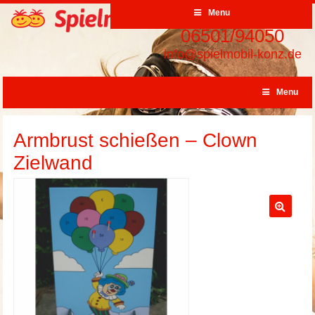
Menu
06501/94050
info@spielmobil-konz.de
Menu
Armbrust schießen – Clown
Zielwand