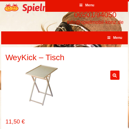
Menu
06501/94050
info@spielmobil-konz.de
Menu
WeyKick – Tisch
11,50
€