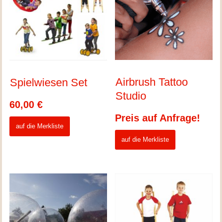
Airbrush Tattoo
Spielwiesen Set
Studio
60,00
€
Preis auf Anfrage!
auf die Merkliste
auf die Merkliste