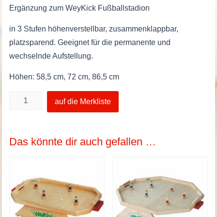
Ergänzung zum WeyKick Fußballstadion
in 3 Stufen höhenverstellbar, zusammenklappbar,
platzsparend. Geeignet für die permanente und
wechselnde Aufstellung.
Höhen: 58,5 cm, 72 cm, 86,5 cm
WeyKick
auf die Merkliste
-
Tisch
Menge
Das könnte dir auch gefallen …