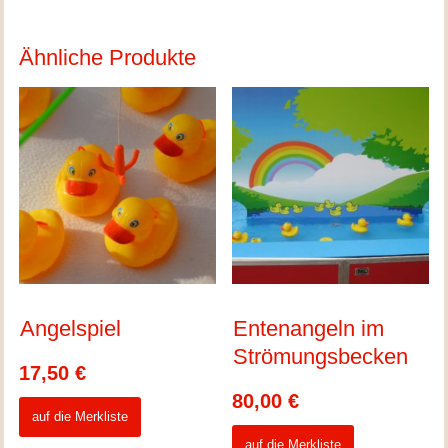
Ähnliche Produkte
Angelspiel
Entenangeln im
Strömungsbecken
17,50
€
80,00
€
auf die Merkliste
auf die Merkliste