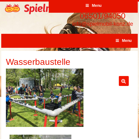
Menu
06501/94050
info@spielmobil-konz.de
Menu
Wasserbaustelle