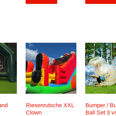
and
Riesenrutsche XXL
Bumper / B
Clown
Ball Set 3 v