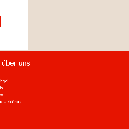
 über uns
iegel
ds
um
utzerklärung