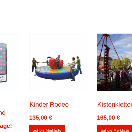
Kinder Rodeo
Kistenklette
nd
135,00
€
165,00
€
rage!
auf die Merkliste
auf die Merkliste