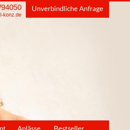
/94050
Unverbindliche Anfrage
l-konz.de
nt
Anlässe
Bestseller