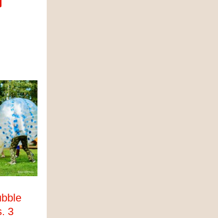
ubble
s. 3