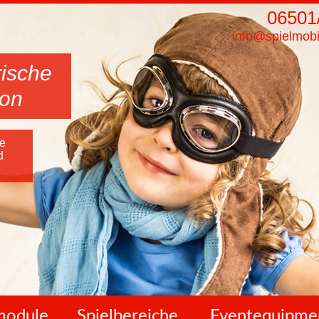
06501
info@spielmobi
rische
ion
he
d
lmodule
Spielbereiche
Eventequipme