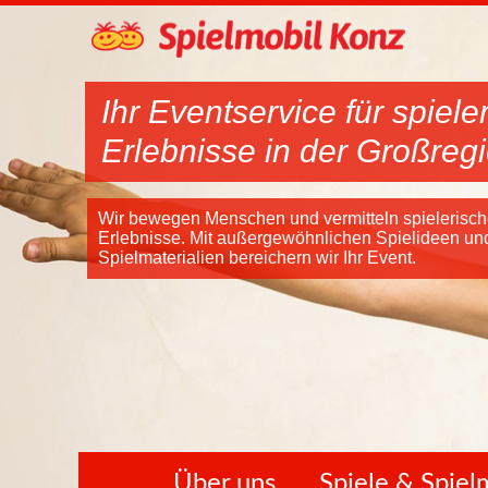
Ihr Eventservice für spiele
Erlebnisse in der Großreg
Wir bewegen Menschen und vermitteln spielerisc
Erlebnisse. Mit außergewöhnlichen Spielideen un
Spielmaterialien bereichern wir Ihr Event.
Über uns
Spiele & Spie