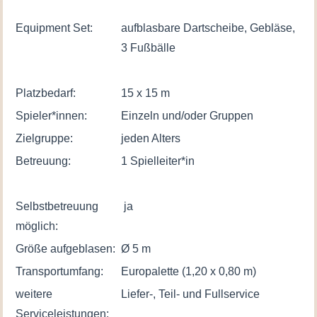
XXL
Equipment Set:
aufblasbare Dartscheibe, Gebläse,
Menge
3 Fußbälle
Platzbedarf:
15 x 15 m
Spieler*innen:
Einzeln und/oder Gruppen
Zielgruppe:
jeden Alters
Betreuung:
1 Spielleiter*in
Selbstbetreuung
ja
möglich:
Größe aufgeblasen:
Ø 5 m
Transportumfang:
Europalette (1,20 x 0,80 m)
weitere
Liefer-, Teil- und Fullservice
Serviceleistungen: