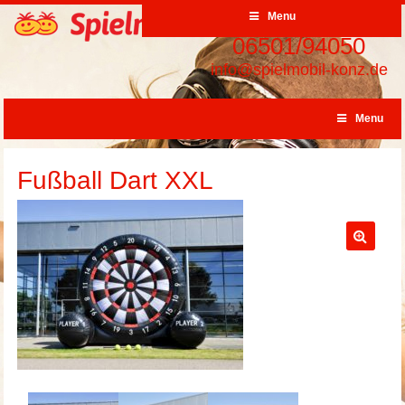
Menu
06501/94050
info@spielmobil-konz.de
Menu
Fußball Dart XXL