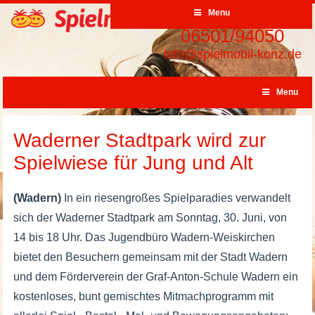
Menu
06501/94050
info@spielmobil-konz.de
Menu
Waderner Stadtpark wird zur
Spielwiese für Jung und Alt
(Wadern)
In ein riesengroßes Spielparadies verwandelt
sich der Waderner Stadtpark am Sonntag, 30. Juni, von
14 bis 18 Uhr. Das Jugendbüro Wadern-Weiskirchen
bietet den Besuchern gemeinsam mit der Stadt Wadern
und dem Förderverein der Graf-Anton-Schule Wadern ein
kostenloses, bunt gemischtes Mitmachprogramm mit