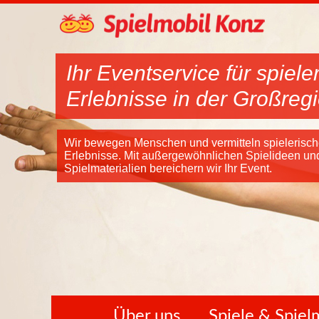
Ihr Eventservice für spiele
Erlebnisse in der Großreg
Wir bewegen Menschen und vermitteln spielerisc
Erlebnisse. Mit außergewöhnlichen Spielideen un
Spielmaterialien bereichern wir Ihr Event.
Über uns
Spiele & Spie