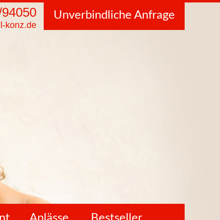
/94050
Unverbindliche Anfrage
l-konz.de
nt
Anlässe
Bestseller