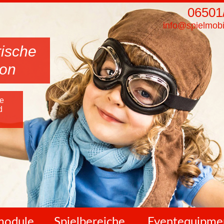
06501
info@spielmobi
rische
ion
he
d
lmodule
Spielbereiche
Eventequipme